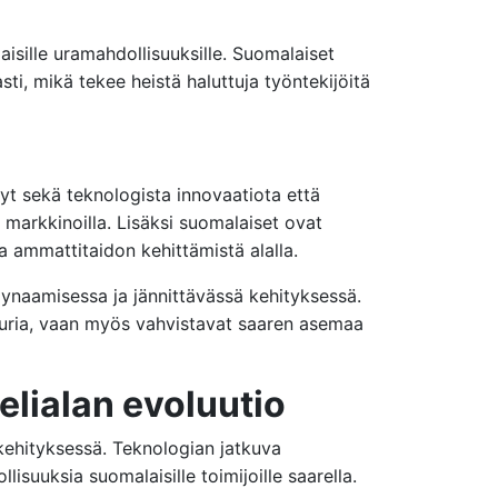
sille uramahdollisuuksille. Suomalaiset
ti, mikä tekee heistä haluttuja työntekijöitä
yt sekä teknologista innovaatiota että
a markkinoilla. Lisäksi suomalaiset ovat
a ammattitaidon kehittämistä alalla.
 dynaamisessa ja jännittävässä kehityksessä.
tuuria, vaan myös vahvistavat saaren asemaa
lialan evoluutio
ä kehityksessä. Teknologian jatkuva
suuksia suomalaisille toimijoille saarella.