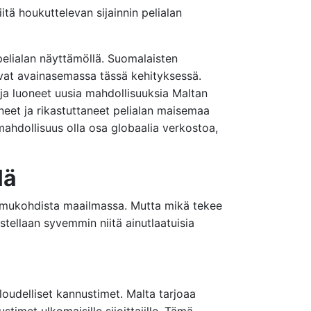
itä houkuttelevan sijainnin pelialan
 pelialan näyttämöllä. Suomalaisten
 ovat avainasemassa tässä kehityksessä.
ja luoneet uusia mahdollisuuksia Maltan
neet ja rikastuttaneet pelialan maisemaa
ahdollisuus olla osa globaalia verkostoa,
lä
solmukohdista maailmassa. Mutta mikä tekee
kastellaan syvemmin niitä ainutlaatuisia
loudelliset kannustimet. Malta tarjoaa
imet ulkomaisille sijoittajille. Tämä