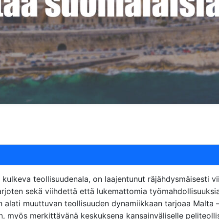
sä kulkeva teollisuudenala, on laajentunut räjähdysmäisesti
arjoten sekä viihdettä että lukemattomia työmahdollisuuksia
alati muuttuvan teollisuuden dynamiikkaan tarjoaa Malta – pi
aan, myös merkittävänä keskuksena kansainväliselle peliteoll