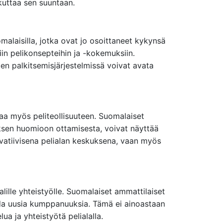
ikuttaa sen suuntaan.
malaisilla, jotka ovat jo osoittaneet kykynsä
iin pelikonsepteihin ja -kokemuksiin.
ien palkitsemisjärjestelmissä voivat avata
taa myös peliteollisuuteen. Suomalaiset
tyksen huomioon ottamisesta, voivat näyttää
ovatiivisena pelialan keskuksena, vaan myös
alille yhteistyölle. Suomalaiset ammattilaiset
uoda uusia kumppanuuksia. Tämä ei ainoastaan
a ja yhteistyötä pelialalla.