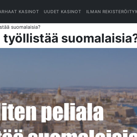
ARHAAT KASINOT
UUDET KASINOT
ILMAN REKISTERÖITY
istää suomalaisia?
 työllistää suomalaisia