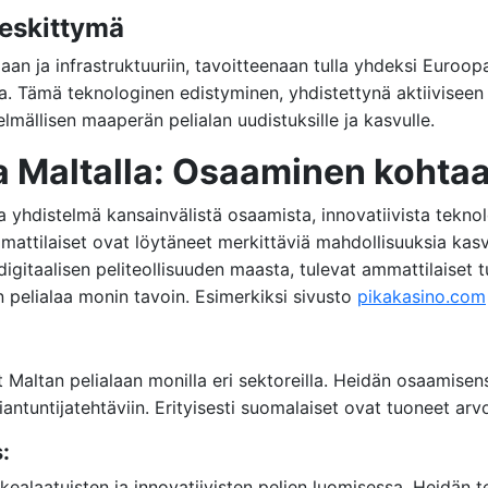
keskittymä
an ja infrastruktuuriin, tavoitteenaan tulla yhdeksi Euroopa
. Tämä teknologinen edistyminen, yhdistettynä aktiiviseen 
lmällisen maaperän pelialan uudistuksille ja kasvulle.
la Maltalla: Osaaminen kohta
 yhdistelmä kansainvälistä osaamista, innovatiivista teknol
ttilaiset ovat löytäneet merkittäviä mahdollisuuksia kasva
digitaalisen peliteollisuuden maasta, tulevat ammattilaiset
n pelialaa monin tavoin. Esimerkiksi sivusto
pikakasino.com
Maltan pelialaan monilla eri sektoreilla. Heidän osaamisensa
siantuntijatehtäviin. Erityisesti suomalaiset ovat tuoneet arvo
:
rkealaatuisten ja innovatiivisten pelien luomisessa. Heidän