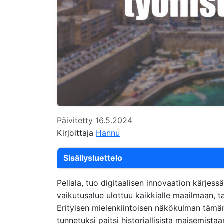
Päivitetty 16.5.2024
Kirjoittaja
Hannu
Sisällysluettelo
Peliala, tuo digitaalisen innovaation kärjes
vaikutusalue ulottuu kaikkialle maailmaan, t
Erityisen mielenkiintoisen näkökulman tämän 
tunnetuksi paitsi historiallisista maisemist