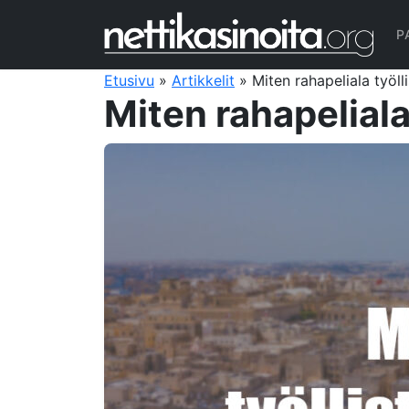
Siirry sisältöön
P
Etusivu
»
Artikkelit
»
Miten rahapeliala työll
Miten rahapeliala