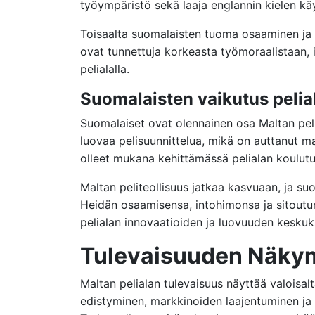
työympäristö sekä laaja englannin kielen kä
Toisaalta suomalaisten tuoma osaaminen ja n
ovat tunnettuja korkeasta työmoraalistaan, i
pelialalla.
Suomalaisten vaikutus pelia
Suomalaiset ovat olennainen osa Maltan peli
luovaa pelisuunnittelua, mikä on auttanut mal
olleet mukana kehittämässä pelialan koulutus
Maltan peliteollisuus jatkaa kasvuaan, ja su
Heidän osaamisensa, intohimonsa ja sitoutum
pelialan innovaatioiden ja luovuuden keskuk
Tulevaisuuden Näkymä
Maltan pelialan tulevaisuus näyttää valoisalt
edistyminen, markkinoiden laajentuminen ja k