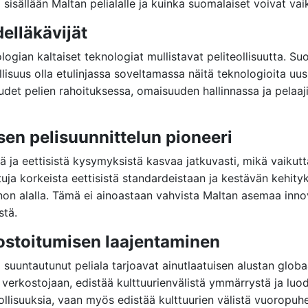
 sisällään Maltan pelialalle ja kuinka suomalaiset voivat va
elläkävijät
gian kaltaiset teknologiat mullistavat peliteollisuutta. Suo
lisuus olla etulinjassa soveltamassa näitä teknologioita uus
udet pelien rahoituksessa, omaisuuden hallinnassa ja pelaaj
sen pelisuunnittelun pioneeri
tä ja eettisistä kysymyksistä kasvaa jatkuvasti, mikä vaikut
ttuja korkeista eettisistä standardeistaan ja kestävän kehi
annon alalla. Tämä ei ainoastaan vahvista Maltan asemaa inn
stä.
kostoitumisen laajentaminen
ti suuntautunut peliala tarjoavat ainutlaatuisen alustan globa
ä verkostojaan, edistää kulttuurienvälistä ymmärrystä ja l
llisuuksia, vaan myös edistää kulttuurien välistä vuoropuhelu