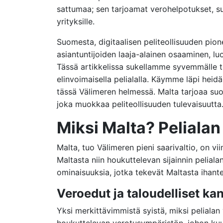
sattumaa; sen tarjoamat verohelpotukset, suo
yrityksille.
Suomesta, digitaalisen peliteollisuuden pion
asiantuntijoiden laaja-alainen osaaminen, l
Tässä artikkelissa sukellamme syvemmälle t
elinvoimaisella pelialalla. Käymme läpi hei
tässä Välimeren helmessä. Malta tarjoaa su
joka muokkaa peliteollisuuden tulevaisuutta
Miksi Malta? Pelialan
Malta, tuo Välimeren pieni saarivaltio, on 
Maltasta niin houkuttelevan sijainnin pelialan
ominaisuuksia, jotka tekevät Maltasta ihantee
Veroedut ja taloudelliset ka
Yksi merkittävimmistä syistä, miksi pelialan
houkuttelevan verotusympäristön, johon kuulu