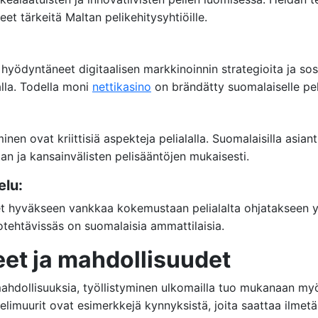
et tärkeitä Maltan pelikehitysyhtiöille.
hyödyntäneet digitaalisen markkinoinnin strategioita ja so
lla. Todella moni
nettikasino
on brändätty suomalaiselle pela
inen ovat kriittisiä aspekteja pelialalla. Suomalaisilla asiant
tan ja kansainvälisten pelisääntöjen mukaisesti.
elu:
t hyväkseen vankkaa kokemustaan pelialalta ohjatakseen yri
totehtävissäs on suomalaisia ammattilaisia.
eet ja mahdollisuudet
 mahdollisuuksia, työllistyminen ulkomailla tuo mukanaan my
imuurit ovat esimerkkejä kynnyksistä, joita saattaa ilmetä.