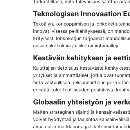
Tarkastellaan, mitä tulevaisuus saattaa pitää
Teknologisen Innovaation Ed
Tekoälyn, koneoppimisen ja lohkoketjuteknolo
innovatiivisessa pelikehityksessä, on mahdol
Erityisesti lohkoketjun tarjoamat mahdollisu
uusia näkökulmia ja liiketoimintamalleja.
Kestävän kehityksen ja eetti
Kuluttajien tietoisuus kestävästä kehitykses
yritykset ja ammattilaiset, jotka ovat tunne
tietä vastuullisen pelisuunnittelun ja -tuot
edistää koko teollisuuden positiivista kehity
Globaalin yhteistyön ja ver
Maltan strateginen sijainti ja kansainvälises
voivat hyödyntää ja laajentaa kansainvälisi
avaa uusia markkinoita ja liiketoimintamahdo