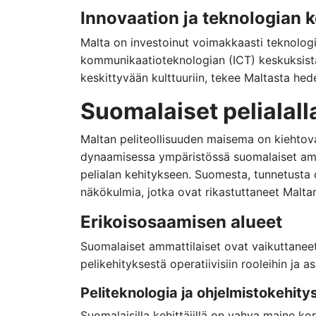
Innovaation ja teknologian 
Malta on investoinut voimakkaasti teknologia
kommunikaatioteknologian (ICT) keskuksista
keskittyvään kulttuuriin, tekee Maltasta hede
Suomalaiset pelialal
Maltan peliteollisuuden maisema on kiehtova
dynaamisessa ympäristössä suomalaiset amma
pelialan kehitykseen. Suomesta, tunnetusta 
näkökulmia, jotka ovat rikastuttaneet Malta
Erikoisosaamisen alueet
Suomalaiset ammattilaiset ovat vaikuttaneet 
pelikehityksestä operatiivisiin rooleihin ja a
Peliteknologia ja ohjelmistokehitys
Suomalaisilla kehittäjillä on vahva maine ko