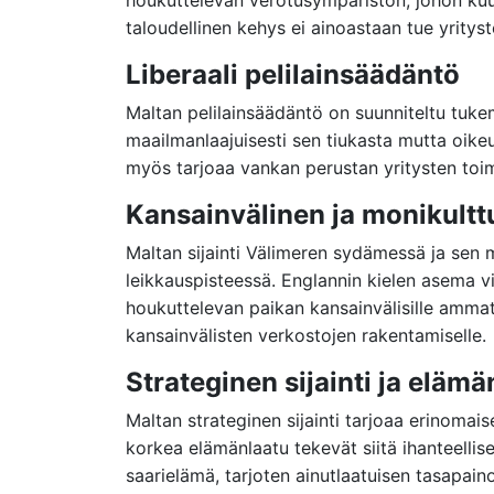
taloudellinen kehys ei ainoastaan tue yritys
Liberaali pelilainsäädäntö
Maltan pelilainsäädäntö on suunniteltu tuk
maailmanlaajuisesti sen tiukasta mutta oike
myös tarjoaa vankan perustan yritysten toimin
Kansainvälinen ja monikultt
Maltan sijainti Välimeren sydämessä ja sen mo
leikkauspisteessä. Englannin kielen asema v
houkuttelevan paikan kansainvälisille ammatt
kansainvälisten verkostojen rakentamiselle.
Strateginen sijainti ja elämä
Maltan strateginen sijainti tarjoaa erinomai
korkea elämänlaatu tekevät siitä ihanteelli
saarielämä, tarjoten ainutlaatuisen tasapaino