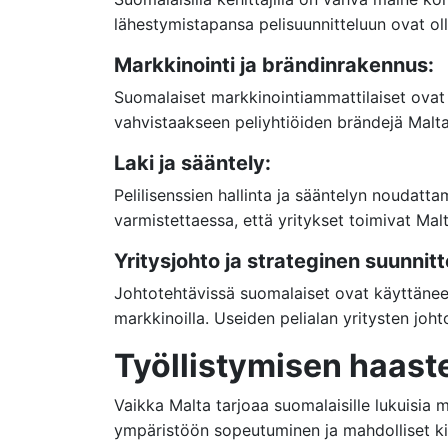
lähestymistapansa pelisuunnitteluun ovat olle
Markkinointi ja brändinrakennus:
Suomalaiset markkinointiammattilaiset ovat 
vahvistaakseen peliyhtiöiden brändejä Malta
Laki ja sääntely:
Pelilisenssien hallinta ja sääntelyn noudattam
varmistettaessa, että yritykset toimivat Mal
Yritysjohto ja strateginen suunnitt
Johtotehtävissä suomalaiset ovat käyttänee
markkinoilla. Useiden pelialan yritysten joh
Työllistymisen haast
Vaikka Malta tarjoaa suomalaisille lukuisia
ympäristöön sopeutuminen ja mahdolliset kiel