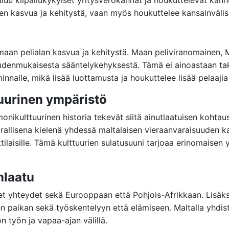
ten kasvua ja kehitystä, vaan myös houkuttelee kansainvälisi
emaan pelialan kasvua ja kehitystä. Maan peliviranomainen,
udenmukaisesta sääntelykehyksestä. Tämä ei ainoastaan taka
nalle, mikä lisää luottamusta ja houkuttelee lisää pelaajia ja
uurinen ympäristö
nikulttuurinen historia tekevät siitä ainutlaatuisen kohtausp
irallisena kielenä yhdessä maltalaisen vieraanvaraisuuden k
ilaisille. Tämä kulttuurien sulatusuuni tarjoaa erinomaisen 
nlaatu
set yhteydet sekä Eurooppaan että Pohjois-Afrikkaan. Lisäksi
sen paikan sekä työskentelyyn että elämiseen. Maltalla yhdi
n työn ja vapaa-ajan välillä.