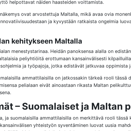
yttö helpottavat näiden haasteiden voittamista.
äkemys ovat arvostettuja Maltalla, mikä avaa ovia monenlai
nnovatiivisuudestaan ja kyvystään ratkaista ongelmia luovas
lan kehitykseen Maltalla
alan menestystarinaa. Heidän panoksensa alalla on edistän
talaisia peliyhtiöitä erottumaan kansainvälisesti kilpailluill
ohjelmia ja työpajoja, jotka edistävät jatkuvaa oppimista j
omalaisilla ammattilaisilla on jatkossakin tärkeä rooli tässä
isensa pelialaan eivät ainoastaan rikasta Maltan pelikult
sena.
t – Suomalaiset ja Maltan pe
a, ja suomalaisilla ammattilaisilla on merkittävä rooli täss
ansainvälisen yhteistyön syventäminen luovat uusia mahdolli