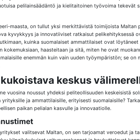
tuisa pelilainsäädäntö ja kielitaitoinen työvoima tekevät si
eeri-maasta, on tullut yksi merkittävistä toimijoista Maltan
uova kyvykkyys ja innovatiiviset ratkaisut pelikehityksessä
utkimaan, kuinka suomalaiset ammattilaiset ovat löytäneet 
dän kokemuksiaan, haasteitaan ja sitä, miten he ovat muokan
omalaisille enemmän kuin vain uuden työympäristön; se on m
.
 kukoistava keskus välimerel
viime vuosina noussut yhdeksi peliteollisuuden keskeisistä 
 yrityksille ja ammattilaisille, erityisesti suomalaisille? Tar
llisen paikan pelialan kasvulle ja innovaatiolle.
nnustimet
 yritykset valitsevat Maltan, on sen tarjoamat veroedut ja ta
u kilpailukykyiset yritysverokannat ja houkuttelevat kannust