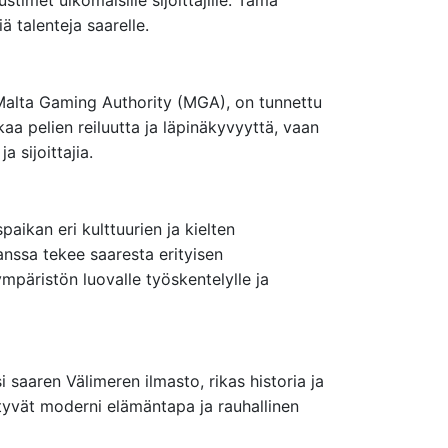
ä talenteja saarelle.
 Malta Gaming Authority (MGA), on tunnettu
a pelien reiluutta ja läpinäkyvyyttä, vaan
 sijoittajia.
aikan eri kulttuurien ja kielten
anssa tekee saaresta erityisen
ympäristön luovalle työskentelylle ja
 saaren Välimeren ilmasto, rikas historia ja
styvät moderni elämäntapa ja rauhallinen